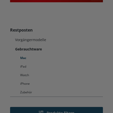
Restposten
Vorgängermodelle
Gebrauchtware
Mac
iPad
Watch
iPhone
Zubehör
Produkte filtern