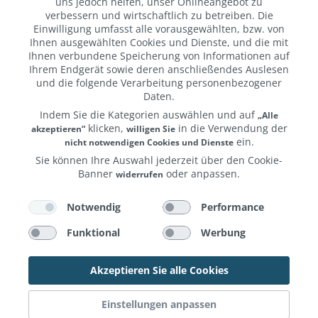
uns jedoch helfen, unser Onlineangebot zu
verbessern und wirtschaftlich zu betreiben. Die
-400,00 €
-130,00 €
Einwilligung umfasst alle vorausgewählten, bzw. von
Ihnen ausgewählten Cookies und Dienste, und die mit
Ihnen verbundene Speicherung von Informationen auf
Ihrem Endgerät sowie deren anschließendes Auslesen
und die folgende Verarbeitung personenbezogener
Daten.
Indem Sie die Kategorien auswählen und auf
„Alle
klicken,
in die Verwendung der
akzeptieren“
willigen Sie
RP 2539 B-Ware// Apple
RP 2543 // Macbook Neo
ein.
nicht notwendigen Cookies und Dienste
MacBook Pro 14'' M4 10-
13'' A18 6-Core CPU 5-
Sie können Ihre Auswahl jederzeit über den Cookie-
Core CPU 10-Core GPU -
Core GPU - 8 GB - 256
Banner
oder anpassen.
widerrufen
1.899,00 €*
799,00 €*
512GB - 16GB Space
UVP:
GB SSD - Silber - 2026 -
UVP:
Weitere Informationen erhalten Sie in unserer
Schwarz - 2024
Kein Netzteil
1.499,00 €*
669,00 €*
und unserem
.
Notwendig
Performance
Datenschutzerklärung
Impressum
Funktional
Werbung
Akzeptieren Sie alle Cookies
-130,00 €
-65,00 €
Einstellungen anpassen