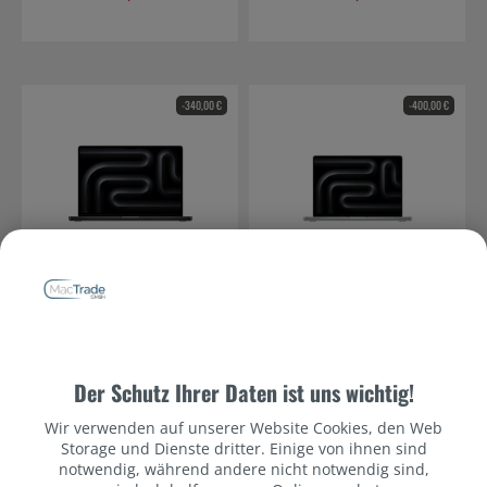
2023
-340,00 €
-400,00 €
Datenschutzbestimmungen
RP 2514 // Apple
RP 2533 // Apple
MacBook Pro 16'' M4
MacBook Pro 14'' M4 10-
Pro 14-Core CPU 20-
Core CPU 10-Core GPU -
2.799,00 €*
1.899,00 €*
Core GPU - 512GB -
UVP:
512GB - 16GB Silber -
UVP:
Der Schutz Ihrer Daten ist uns wichtig!
24GB Space Schwarz -
2024
2.459,00 €*
1.499,00 €*
2024
Wir verwenden auf unserer Website Cookies, den Web
Storage und Dienste dritter. Einige von ihnen sind
notwendig, während andere nicht notwendig sind,