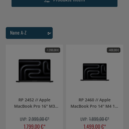
-1.200,00 €
-400,00 €
RP 2452 // Apple
RP 2460 // Apple
MacBook Pro 16'' M3
MacBook Pro 14'' M4 10-
Pro 12-Core CPU 18-
Core CPU 10-Core GPU -
2.999,00 €*
1.899,00 €*
Core GPU - 512GB -
UVP:
512GB - 16GB Space
UVP:
18GB Space Schwarz -
Schwarz - 2024
1.799,00 €*
1.499,00 €*