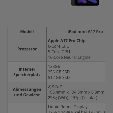
Modell
iPad mini A17 Pro
Apple A17 Pro Chip
6‑Core CPU
Prozessor
5‑Core GPU
16‑Core Neural Engine
128GB
Interner
256 GB SSD
Speicherplatz
512 GB SSD
8,3 Zoll:
Abmessungen
195,4mm x 134,8mm x 6,3mm
und Gewicht
293g (WiFi), 297g (Cellular)
Liquid Retina Display
2266 x 1488 Pixel bei 326 ppi (8,3 Z