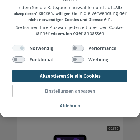
Indem Sie die Kategorien auswählen und auf
„Alle
klicken,
in die Verwendung der
akzeptieren“
willigen Sie
-70,95 €
ein.
nicht notwendigen Cookies und Dienste
Sie können Ihre Auswahl jederzeit über den Cookie-
Banner
oder anpassen.
widerrufen
Weitere Informationen erhalten Sie in unserer
Datenblatt
und unserem
.
Notwendig
Performance
Datenschutzerklärung
Impressum
Funktional
Werbung
Akzeptieren Sie alle Cookies
Apple iPad mini Wi-Fi 128GB - Blue
Einstellungen anpassen
Ablehnen
608,05 €*
679,00 €*
UVP:
EDU: 589,81 €
-30,25 €