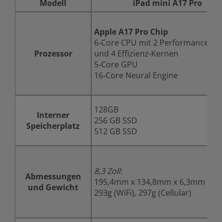
Modell
iPad mini A17 Pro
Apple A17 Pro Chip
6‑Core CPU mit 2 Performance-Ke
Prozessor
und 4 Effizienz-Kernen
5‑Core GPU
16‑Core Neural Engine
128GB
Interner
256 GB SSD
Speicherplatz
512 GB SSD
8,3 Zoll:
Abmessungen
195,4mm x 134,8mm x 6,3mm
und Gewicht
293g (WiFi), 297g (Cellular)