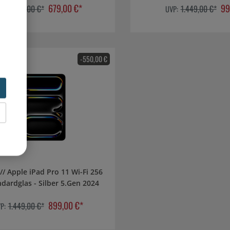
679,00 €*
99
1.149,00 €*
1.449,00 €*
P:
UVP:
-550,00 €
GB Standardglas - Silber 5.Gen 2024
899,00 €*
1.449,00 €*
P: