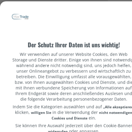
RP 2522 // Apple iPad 9.7 Wi-Fi 128GB -
iPhone
Datenschutzbestimmungen
Zubehör
U
Der Schutz Ihrer Daten ist uns wichtig!
Preis
Wir verwenden auf unserer Website Cookies, den Web
Storage und Dienste dritter. Einige von ihnen sind notwendi
während andere nicht notwendig sind, uns jedoch helfen,
unser Onlineangebot zu verbessern und wirtschaftlich zu
betreiben. Die Einwilligung umfasst alle vorausgewählten,
bzw. von Ihnen ausgewählten Cookies und Dienste, und di
mit Ihnen verbundene Speicherung von Informationen auf
Ihrem Endgerät sowie deren anschließendes Auslesen un
die folgende Verarbeitung personenbezogener Daten.
Indem Sie die Kategorien auswählen und auf
„Alle akzeptiere
klicken,
in die Verwendung der
willigen Sie
nicht notwendige
RP 2493
ein.
Cookies und Dienste
1
Sie können Ihre Auswahl jederzeit über den Cookie-Banne
oder anpassen.
widerrufen