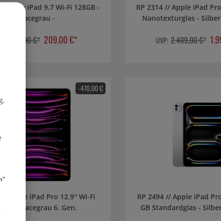
RP 2314 // Apple iPad Pro
Spacegrau -
209,00 €*
1.9
439,00 €*
2.409,00 €*
VP:
UVP:
-470,00 €
g,
e
d
n“
n
// Apple iPad Pro 12.9'' Wi-Fi
RP 2494 // Apple iPad Pro 11 Wi-Fi 256
28GB Spacegrau 6. Gen.
r