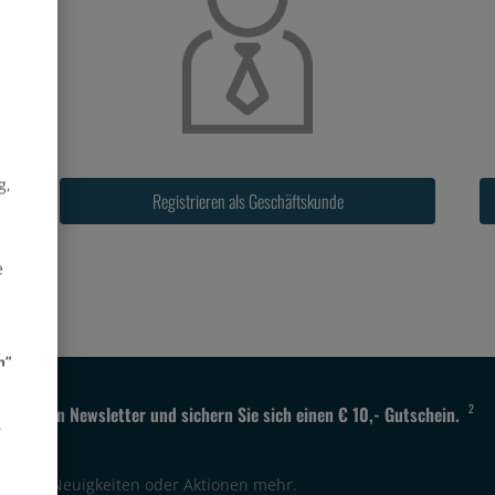
g,
Registrieren als Geschäftskunde
e
d
n“
n
2
 unseren Newsletter und sichern Sie sich einen € 10,- Gutschein.
r
e keine Neuigkeiten oder Aktionen mehr.