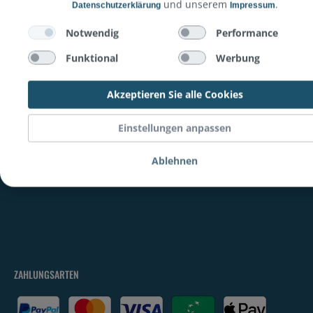
und unserem
.
Datenschutzerklärung
Impressum
Notwendig
Performance
Funktional
Werbung
MACTRADE
KUNDENSERVICE
Akzeptieren Sie alle Cookies
Über uns
Lieferzeiten
Einstellungen anpassen
Kontakt
Versandkosten
Affiliate Partner
Zahlungsarten
Ablehnen
Auslandslieferung
ZAHLUNGSARTEN