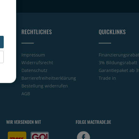
RECHTLICHES
QUICKLINKS
Impressum
Finanzierungsrabat
Widerrufsrecht
3% Bildungsrabatt
Datenschutz
Garantiepaket ab 3
Barrierefreiheitserklärung
Trade in
Bestellung widerrufen
AGB
WIR VERSENDEN MIT
FOLGE MACTRADE.DE