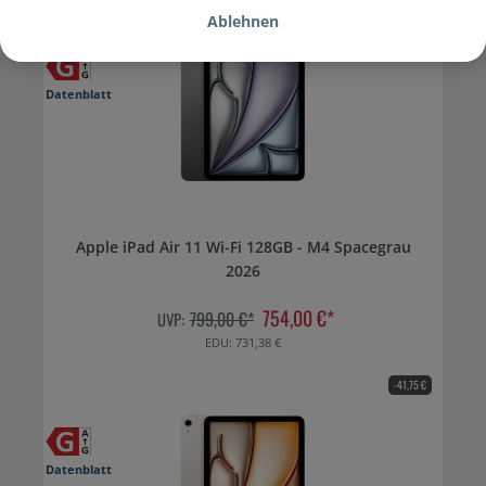
-45,00 €
Ablehnen
Datenblatt
Apple iPad Air 11 Wi-Fi 128GB - M4 Spacegrau
2026
754,00 €*
799,00 €*
UVP:
EDU: 731,38 €
-41,75 €
Datenblatt