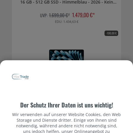
16 GB - 512 GB SSD - Himmelblau - 2026 - Kein
Netzteil
1.479,00 €*
1.699,00 €*
UVP:
EDU: 1.434,63 €
-100,00 €
Datenschutzbestimmungen
Macbook Air 13'' M5 10-Core CPU 8-Core GPU - 16
Der Schutz Ihrer Daten ist uns wichtig!
GB - 512 GB SSD - Himmelblau - 2026 - Kein
Netzteil
Wir verwenden auf unserer Website Cookies, den Web
1.299,00 €*
1.399,00 €*
UVP:
Storage und Dienste dritter. Einige von ihnen sind
EDU: 1.260,03 €
notwendig, während andere nicht notwendig sind,
uns jedoch helfen, unser Onlineangebot zu