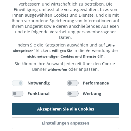
-180,00 €
verbessern und wirtschaftlich zu betreiben. Die
Einwilligung umfasst alle vorausgewählten, bzw. von
Ihnen ausgewählten Cookies und Dienste, und die mit
Ihnen verbundene Speicherung von Informationen auf
Ihrem Endgerät sowie deren anschließendes Auslesen
und die folgende Verarbeitung personenbezogener
Daten.
Indem Sie die Kategorien auswählen und auf
„Alle
klicken,
in die Verwendung der
akzeptieren“
willigen Sie
ein.
nicht notwendigen Cookies und Dienste
Sie können Ihre Auswahl jederzeit über den Cookie-
RT// Macbook Air 13'' M5 10-Core CPU 8-Core GPU
Banner
oder anpassen.
widerrufen
- 16 GB - 512 GB SSD - Mitternacht - 2026 - Kein
Weitere Informationen erhalten Sie in unserer
Netzteil
und unserem
.
Notwendig
Performance
Datenschutzerklärung
Impressum
1.219,00 €*
1.399,00 €*
UVP:
EDU: 1.182,43 €
Funktional
Werbung
Akzeptieren Sie alle Cookies
Einstellungen anpassen