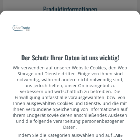
Produktinformationen
Magic Keyboard. Ein großartiges Tipperlebnis für das
Datenschutzbestimmungen
iPad.
Das Magic Keyboard ist der perfekte Begleiter für das
iPad Air. Es hat ein schlankes, mobiles Design und sorgt
Der Schutz Ihrer Daten ist uns wichtig!
für ein angenehmes Tippen. Und du hast ein Trackpad,
um ganz präzise zu arbeiten. Die Tastatur hat eine Reihe
Wir verwenden auf unserer Website Cookies, den Web
mit 14 Funktions­tasten, einen USB‑C Anschluss zum
Storage und Dienste dritter. Einige von ihnen sind
Pass‑Through Laden sowie einen Schutz für die Vorder‑
notwendig, während andere nicht notwendig sind,
und Rückseite deines iPad. Das frei­schwebende Design
uns jedoch helfen, unser Onlineangebot zu
verbessern und wirtschaftlich zu betreiben. Die
lässt sich stufenlos an mehrere Betrachtungs­winkel
Einwilligung umfasst alle vorausgewählten, bzw. von
anpassen und ein großes Trackpad aus Glas gibt dir
Ihnen ausgewählten Cookies und Dienste, und die mit
neue Möglichkeiten, mit iPadOS zu arbeiten.
Ihnen verbundene Speicherung von Informationen auf
Ihrem Endgerät sowie deren anschließendes Auslesen
• Für einen perfekten Betrachtungs­winkel lässt sich das
und die folgende Verarbeitung personenbezogener
mobile, frei­schwebende Design stufenlos anpassen.
Daten.
• Das große Trackpad aus Glas ist reaktions­schnell und
Indem Sie die Kategorien auswählen und auf
„Alle