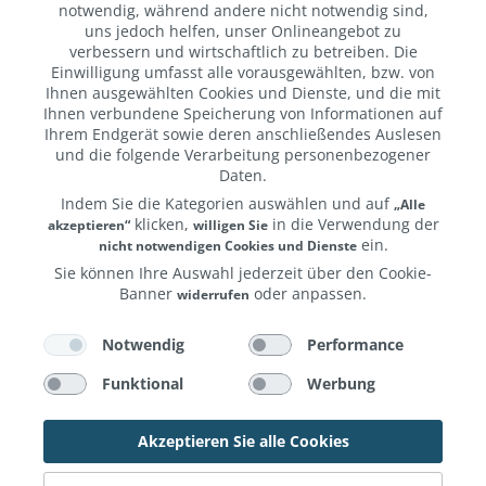
notwendig, während andere nicht notwendig sind,
Weniger anzeigen
uns jedoch helfen, unser Onlineangebot zu
verbessern und wirtschaftlich zu betreiben. Die
Einwilligung umfasst alle vorausgewählten, bzw. von
Ihnen ausgewählten Cookies und Dienste, und die mit
Ihnen verbundene Speicherung von Informationen auf
Ihrem Endgerät sowie deren anschließendes Auslesen
und die folgende Verarbeitung personenbezogener
Daten.
Indem Sie die Kategorien auswählen und auf
„Alle
klicken,
in die Verwendung der
akzeptieren“
willigen Sie
ein.
nicht notwendigen Cookies und Dienste
Abonnieren Sie unseren Newsletter und sichern Sie sich
Sie können Ihre Auswahl jederzeit über den Cookie-
einen € 10,- Gutschein.
2
Banner
oder anpassen.
widerrufen
Weitere Informationen erhalten Sie in unserer
und unserem
.
Notwendig
Performance
Datenschutzerklärung
Impressum
Verpassen Sie keine Neuigkeiten oder Aktionen mehr.
Funktional
Werbung
Akzeptieren Sie alle Cookies