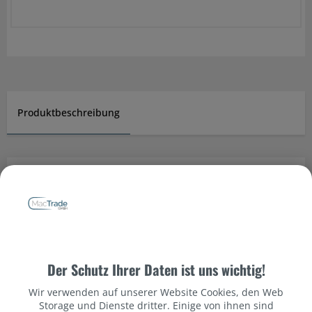
Produktbeschreibung
Datenschutzbestimmungen
Produktinformationen
Vollgepackt mit Innovationen klingt der HomePod mini
überraschend groß für einen so kleinen Lautsprecher.
Der Schutz Ihrer Daten ist uns wichtig!
Mit gerade mal 8,4 cm Höhe braucht er kaum Platz, füllt
aber einen ganzen Raum mit sattem 360° Audio, das aus
Wir verwenden auf unserer Website Cookies, den Web
jedem Winkel großartig klingt.
Storage und Dienste dritter. Einige von ihnen sind