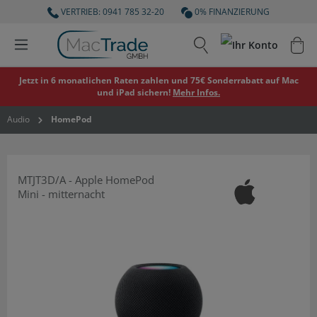
VERTRIEB: 0941 785 32-20
0% FINANZIERUNG
Jetzt in 6 monatlichen Raten zahlen und 75€ Sonderrabatt auf Mac
und iPad sichern!
Mehr Infos.
Audio
HomePod
MTJT3D/A - Apple HomePod
Mini - mitternacht
Bildergalerie überspringen