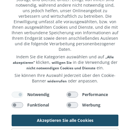
Schattierungen und bequemes Arbeiten ohne störende
notwendig, während andere nicht notwendig sind,
Fehleingaben.
uns jedoch helfen, unser Onlineangebot zu
verbessern und wirtschaftlich zu betreiben. Die
•
Langanhaltende Power:
Bis zu 10 Stunden Akkulaufzeit
Einwilligung umfasst alle vorausgewählten, bzw. von
für den ganzen Tag. Schnelles und einfaches Aufladen
Ihnen ausgewählten Cookies und Dienste, und die mit
Ihnen verbundene Speicherung von Informationen auf
über USB-C.
Ihrem Endgerät sowie deren anschließendes Auslesen
und die folgende Verarbeitung personenbezogener
•
Leicht & robust:
Mit nur ca. 14 g Gewicht liegt er
Daten.
angenehm in der Hand – perfekt für Schule, Uni, Büro
Indem Sie die Kategorien auswählen und auf
oder kreative Projekte.
„Alle
klicken,
in die Verwendung der
akzeptieren“
willigen Sie
ein.
Farbe
nicht notwendigen Cookies und Dienste
weiß
Sie können Ihre Auswahl jederzeit über den Cookie-
Banner
oder anpassen.
widerrufen
Features
Weitere Informationen erhalten Sie in unserer
LCD Ladestandsanzeige
und unserem
.
Notwendig
Performance
Datenschutzerklärung
Impressum
Kompatibilität
Funktional
Werbung
alle iPads ab 2018
Lieferumfang
Akzeptieren Sie alle Cookies
Stift, Kurzanleitung