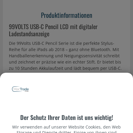
Produktinformationen
99VOLTS USB-C Pencil LCD mit digitaler
Ladestandsanzeige
Die 99Volts USB-C Pencil Serie ist die perfekte Stylus-
Reihe für alle iPads ab 2018 – ganz ohne Bluetooth. Mit
Handballenerkennung und Neigungssensivität schreibt
und zeichnet er präzise wie ein echter Stift. Er bietet bis
zu 10 Stunden Akkulaufzeit und lädt bequem per USB-C.
Leicht, robust, sofort einsatzbereit – ideal für Schule, Uni
und Alltag.
Datenschutzbestimmungen
Produkthighlights
•
Sofort startklar:
Kein Bluetooth nötig: Einfach
einschalten und direkt losschreiben oder zeichnen, ganz
ohne Koppeln.
Der Schutz Ihrer Daten ist uns wichtig!
•
Natürliches Schreibgefühl:
Mit Handballenerkennung
Wir verwenden auf unserer Website Cookies, den Web
und Neigungssensivität für präzise Linien,
Storage und Dienste dritter. Einige von ihnen sind