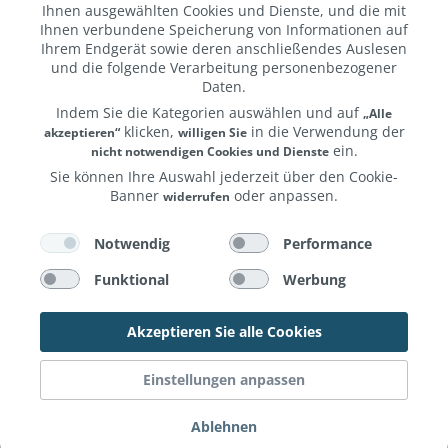
kompakten Kabel für unterwegs bis zur komfortablen
Ihnen ausgewählten Cookies und Dienste, und die mit
Länge für den Arbeitsplatz.
Ihnen verbundene Speicherung von Informationen auf
Ihrem Endgerät sowie deren anschließendes Auslesen
Technische Daten
und die folgende Verarbeitung personenbezogener
Daten.
Anschlüsse:
USB-C
Indem Sie die Kategorien auswählen und auf
„Alle
Farbe:
weiß
klicken,
in die Verwendung der
akzeptieren“
willigen Sie
max. Spezifikationen:
480 Mbit/s
ein.
nicht notwendigen Cookies und Dienste
max. Ladeleistung:
60 W
Sie können Ihre Auswahl jederzeit über den Cookie-
Ausführung:
Kunststoff
Banner
oder anpassen.
widerrufen
Länge:
1m oder 0,35m
Weitere Informationen erhalten Sie in unserer
und unserem
.
Notwendig
Performance
Datenschutzerklärung
Impressum
Funktional
Werbung
Weniger anzeigen
Akzeptieren Sie alle Cookies
Einstellungen anpassen
Ablehnen