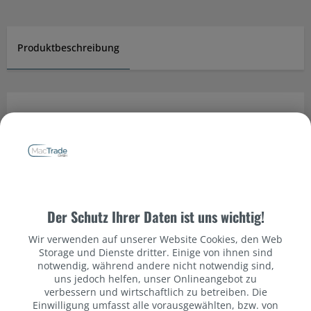
Produktbeschreibung
Datenschutzbestimmungen
Produktinformationen
99VOLTS 60W USB-C auf USB-C Kabel
Das 99VOLTS USB-C to USB-C Kabel bietet maximale
Der Schutz Ihrer Daten ist uns wichtig!
Kompatibilität für moderne Geräte wie Smartphones,
Tablets und Laptops. Mit einer Ladeleistung von 60 W
Wir verwenden auf unserer Website Cookies, den Web
und einer Datenrate von 480 Mbit/s eignet es sich sowohl
Storage und Dienste dritter. Einige von ihnen sind
für schnelles Laden als auch für zuverlässige
notwendig, während andere nicht notwendig sind,
Datenübertragung. Die Kunststoff-Ausführung überzeugt
uns jedoch helfen, unser Onlineangebot zu
durch Robustheit und Langlebigkeit. Verfügbar in 0,35 m
verbessern und wirtschaftlich zu betreiben. Die
und 1 m deckt es jede Alltagssituation ab – vom
Einwilligung umfasst alle vorausgewählten, bzw. von